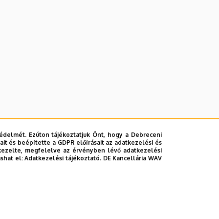
édelmét. Ezúton tájékoztatjuk Önt, hogy a Debreceni
it és beépítette a GDPR előírásait az adatkezelési és
kezelte, megfelelve az érvényben lévő adatkezelési
ashat el:
Adatkezelési tájékoztató.
DE Kancellária WAV