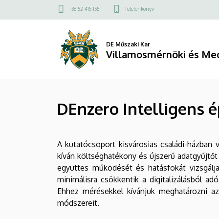
DEnzero
Ugrás
Felső
+36 52 415 155
Telefonkönyv
a
kapcsolat
Intelligens
tartalomra
menü
épületek
DE Műszaki Kar
Villamosmérnöki és Mec
kutatócsoport
2010-
DEnzero Intelligens é
14
|
A kutatócsoport kisvárosias családi-házban
Villamosmérnöki
kíván költséghatékony és újszerű adatgyűjtőt
és
együttes működését és hatásfokát vizsgálja.
minimálisra csökkentik a digitalizálásból ad
Mechatronikai
Ehhez mérésekkel kívánjuk meghatározni az
módszereit.
Tanszék