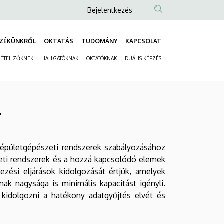
Anonim
Bejelentkezés
Felhasználói
fiók
ZÉKÜNKRŐL
OKTATÁS
TUDOMÁNY
KAPCSOLAT
Fő
menüje
VÉTELIZŐKNEK
HALLGATÓKNAK
OKTATÓKNAK
DUÁLIS KÉPZÉS
navigáció
Másodlagos
navigáció
4
 épületgépészeti rendszerek szabályozásához
szeti rendszerek és a hozzá kapcsolódó elemek
ezési eljárások kidolgozását értjük, amelyek
nak nagysága is minimális kapacitást igényli.
kidolgozni a hatékony adatgyűjtés elvét és