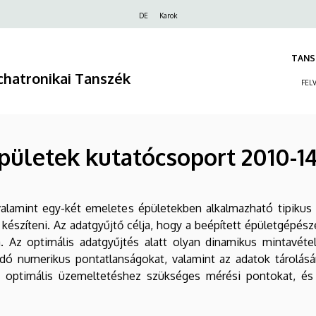
Felső
DE
Karok
navigáció
TANS
hatronikai Tanszék
FEL
pületek kutatócsoport 2010-1
 valamint egy-két emeletes épületekben alkalmazható tipikus
 készíteni. Az adatgyűjtő célja, hogy a beépített épületgépé
 Az optimális adatgyűjtés alatt olyan dinamikus mintavétel
ódó numerikus pontatlanságokat, valamint az adatok tárolásá
 optimális üzemeltetéshez szükséges mérési pontokat, és 