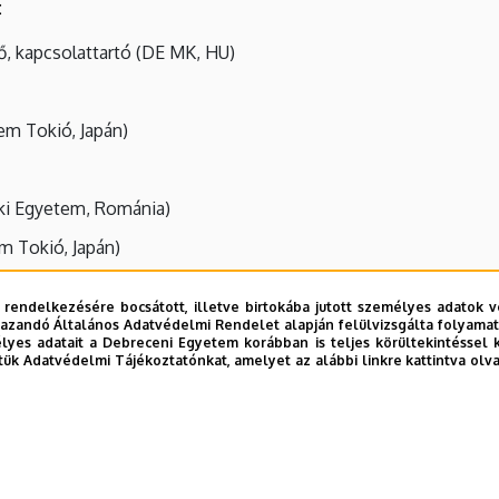
:
ő, kapcsolattartó (DE MK, HU)
em Tokió, Japán)
aki Egyetem, Románia)
m Tokió, Japán)
 rendelkezésére bocsátott, illetve birtokába jutott személyes adatok v
azandó Általános Adatvédelmi Rendelet alapján felülvizsgálta folyamata
yes adatait a Debreceni Egyetem korábban is teljes körültekintéssel 
tük Adatvédelmi Tájékoztatónkat, amelyet az alábbi linkre kattintva olv