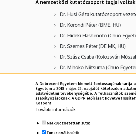
A nemzetközi kutatócsoport tagjai voltak
Dr. Husi Géza kutatócsoport vezet
Dr. Korondi Péter (BME, HU)
Dr. Hideki Hashimoto (Chuo Egyet
Dr. Szemes Péter (DE MK, HU)
Dr. Szász Csaba (Kolozsvári Műsz
Dr. Mihoko Niitsuma (Chuo Egyete
Bartha István (DE MK, HU)
A Debreceni Egyetem kiemelt fontosságúnak tartja a
Piros Sándor (DE MK, HU)
Egyetem a 2018. május 25. napjától kötelezően alkalm
adatvédelmi tevékenységébe. A felhasználók személ
szabályozásoknak. A GDPR előírásait követve frissítet
Vitéz Attila (DE MK, HU)
Központ
Darai Gyula (DE MK, HU)
További információk
Nagy István (DE MK, HU)
Nélkülözhetetlen sütik
Dudás Éva (DE MK, HU)
Funkcionális sütik