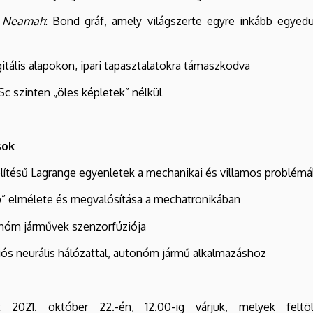
m Neamah
: Bond gráf, amely világszerte egyre inkább egyed
itális alapokon, ipari tapasztalatokra támaszkodva
c szinten „öles képletek” nélkül
sok
elítésű Lagrange egyenletek a mechanikai és villamos problém
op” elmélete és megvalósítása a mechatronikában
onóm járművek szenzorfúziója
ciós neurális hálózattal, autonóm jármű alkalmazáshoz
 2021. október 22.-én, 12.00-ig várjuk, melyek feltöl