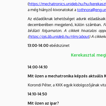
(
https://mechatronics.unideb.hu/hu/kerekaszt
a még hiányzó kivonatokat a
tothnora@eng.u
Az előadóknak lehetőséget adunk előadásaik 
decemberében megjelenő, külön számban.
F
bírálati folyamaton. A cikkek hivatalos op
(
https://ojs.lib.unideb.hu/rIim/about
) A cikkek
13:00-14:00
ebédszünet
Kerekasztal megb
14:00-14:10
Mit üzen a mechatronika képzés aktuális 
Korondi Péter, a KKK egyik kidolgozójának vit
14:10-14:50
Mit üzen az ipar?