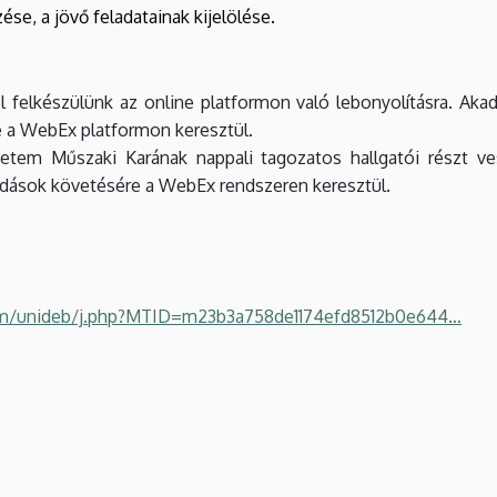
se, a jövő feladatainak kijelölése.
l felkészülünk az online platformon való lebonyolításra. Aka
re a WebEx platformon keresztül.
etem Műszaki Karának nappali tagozatos hallgatói részt ve
adások követésére a WebEx rendszeren keresztül.
om/unideb/j.php?MTID=m23b3a758de1174efd8512b0e644…