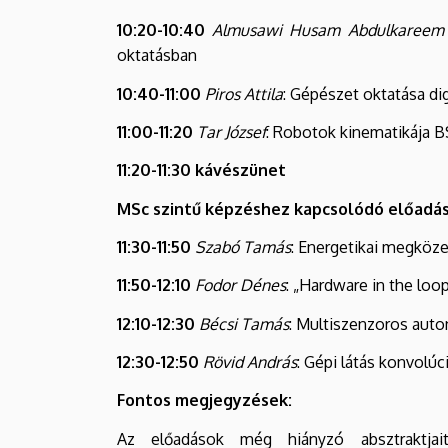
10:20-10:40
Almusawi Husam Abdulkaree
oktatásban
10:40-11:00
Piros Attila
: Gépészet oktatása dig
11:00-11:20
Tar József
: Robotok kinematikája BS
11:20-11:30 kávészünet
MSc szintű képzéshez kapcsolódó előadá
11:30-11:50
Szabó Tamás
: Energetikai megköz
11:50-12:10
Fodor Dénes
: „Hardware in the lo
12:10-12:30
Bécsi Tamás
: Multiszenzoros aut
12:30-12:50
Rövid András
: Gépi látás konvolú
Fontos megjegyzések:
Az előadások még hiányzó absztraktjait