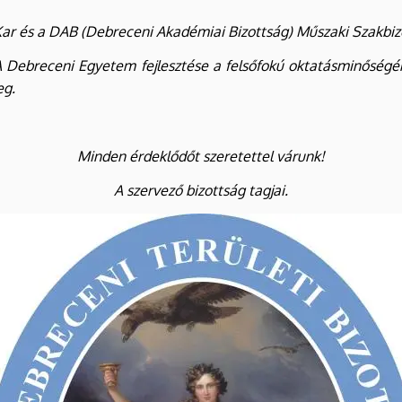
r és a DAB (Debreceni Akadémiai Bizottság) Műszaki Szakbizo
A Debreceni Egyetem fejlesztése a felsőfokú oktatásminőségé
eg.
Minden érdeklődőt szeretettel várunk!
A szervező bizottság tagjai.