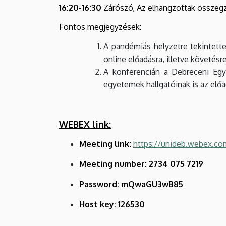
16:20-16:30
Zárószó, Az elhangzottak összegzé
Fontos megjegyzések:
A pandémiás helyzetre tekintette
online előadásra, illetve követés
A konferencián a Debreceni Egy
egyetemek hallgatóinak is az elő
WEBEX link:
Meeting link:
https://unideb.webex.c
Meeting number: 2734 075 7219
Password: mQwaGU3wB85
Host key: 126530