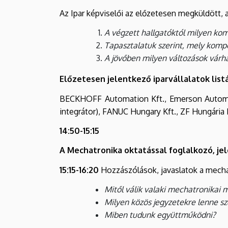
Az Ipar képviselői az előzetesen megküldött, 
A végzett hallgatóktól milyen ko
Tapasztalatuk szerint, mely kompet
A jövőben milyen változások várh
Előzetesen jelentkező iparvállalatok listá
BECKHOFF Automation Kft., Emerson Automati
integrátor), FANUC Hungary Kft., ZF Hungária 
14:50-15:15
A Mechatronika oktatással foglalkozó, je
15:15-16:20
Hozzászólások, javaslatok a mecha
Mitől válik valaki mechatronikai
Milyen közös jegyzetekre lenne s
Miben tudunk együttműködni?