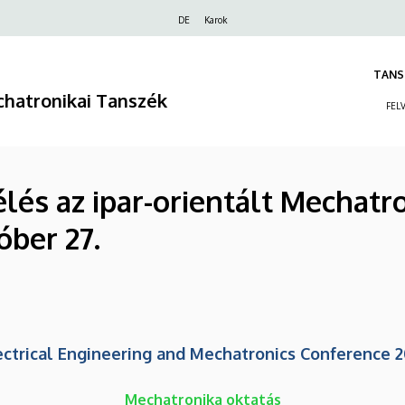
Felső
DE
Karok
navigáció
TANS
hatronikai Tanszék
FEL
és az ipar-orientált Mechatro
óber 27.
ectrical Engineering and Mechatronics Conference 2
Mechatronika oktatás