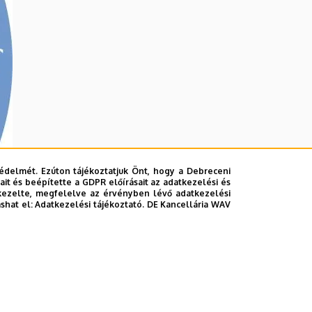
édelmét. Ezúton tájékoztatjuk Önt, hogy a Debreceni
it és beépítette a GDPR előírásait az adatkezelési és
kezelte, megfelelve az érvényben lévő adatkezelési
ashat el:
Adatkezelési tájékoztató.
DE Kancellária WAV