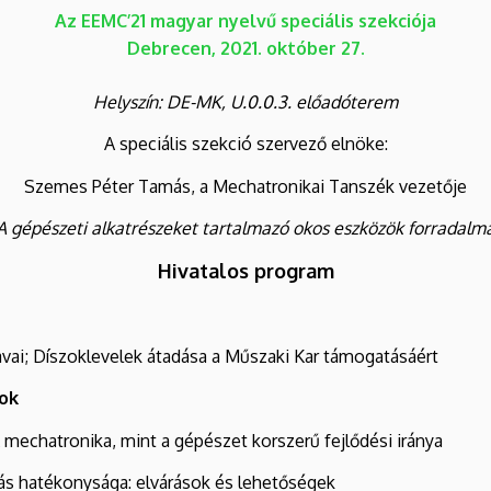
Az EEMC’21 magyar nyelvű speciális szekciója
Debrecen, 2021. október 27.
Helyszín: DE-MK, U.0.0.3. előadóterem
A speciális szekció szervező elnöke:
Szemes Péter Tamás, a Mechatronikai Tanszék vezetője
A gépészeti alkatrészeket tartalmazó okos eszközök forradalm
Hivatalos program
avai; Díszoklevelek átadása a Műszaki Kar támogatásáért
sok
A mechatronika, mint a gépészet korszerű fejlődési iránya
ás hatékonysága: elvárások és lehetőségek