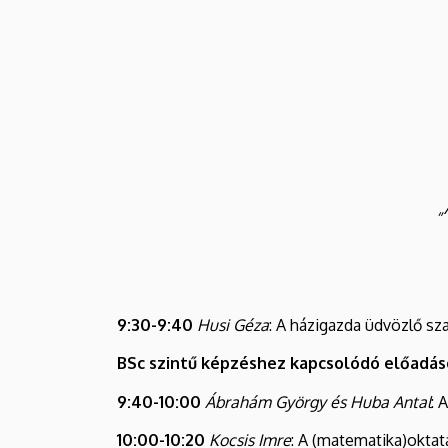
október
27.
|
Villamosmérnöki
és
„
Mechatronikai
Tanszék
9:30-9:40
Husi Géza
: A házigazda üdvözlő sz
BSc szintű képzéshez kapcsolódó előadá
9:40-10:00
Ábrahám György és Huba Antal
: 
10:00-10:20
Kocsis Imre
: A (matematika)oktat