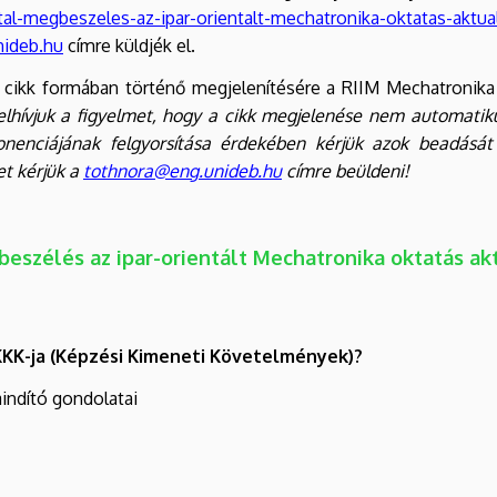
al-megbeszeles-az-ipar-orientalt-mechatronika-oktatas-aktua
nideb.hu
címre küldjék el.
cikk formában történő megjelenítésére a RIIM Mechatronika ok
elhívjuk a figyelmet, hogy a cikk megjelenése nem automatiku
ponenciájának felgyorsítása érdekében kérjük azok beadását
et kérjük a
tothnora@eng.unideb.hu
címre beüldeni!
eszélés az ipar-orientált Mechatronika oktatás akt
KKK-ja (Képzési Kimeneti Követelmények)?
aindító gondolatai