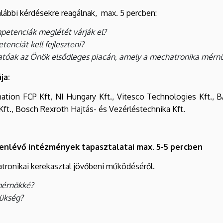
alábbi kérdésekre reagálnak, max. 5 percben:
mpetenciák meglétét várják el?
enciát kell fejleszteni?
atóak az Önök elsődleges piacán, amely a mechatronika mérnö
ja:
on FCP Kft, NI Hungary Kft., Vitesco Technologies Kft., BAU
Kft., Bosch Rexroth Hajtás- és Vezérléstechnika Kft.
lenlévő intézmények tapasztalatai max. 5-5 percben
tronikai kerekasztal jövőbeni működéséről.
 mérnökké?
zükség?