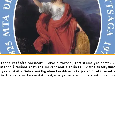
 rendelkezésére bocsátott, illetve birtokába jutott személyes adatok v
azandó Általános Adatvédelmi Rendelet alapján felülvizsgálta folyamata
yes adatait a Debreceni Egyetem korábban is teljes körültekintéssel 
tük Adatvédelmi Tájékoztatónkat, amelyet az alábbi linkre kattintva olv