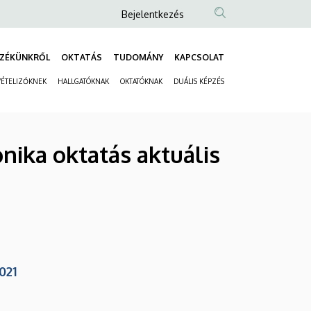
Anonim
Bejelentkezés
Felhasználói
fiók
ZÉKÜNKRŐL
OKTATÁS
TUDOMÁNY
KAPCSOLAT
Fő
menüje
VÉTELIZŐKNEK
HALLGATÓKNAK
OKTATÓKNAK
DUÁLIS KÉPZÉS
navigáció
Másodlagos
navigáció
nika oktatás aktuális
021