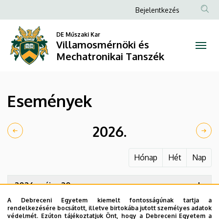
Események
Ugrás
Anonim
Bejelentkezés
a
Felhasználói
|
tartalomra
DE Műszaki Kar
fiók
Villamosmérnöki és
Villamosmérnöki
menüje
Mechatronikai Tanszék
és
Mechatronikai
Események
Tanszék
2026.
Hónap
Hét
Nap
2026. május 20.
szerda
A Debreceni Egyetem kiemelt fontosságúnak tartja a
14:00
Fazekas Mihály 260
rendelkezésére bocsátott, illetve birtokába jutott személyes adatok
védelmét. Ezúton tájékoztatjuk Önt, hogy a Debreceni Egyetem a