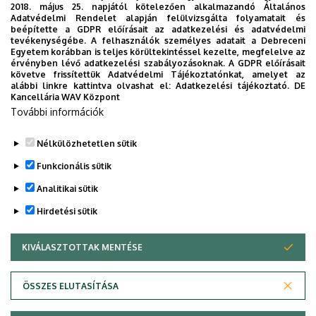
2018. május 25. napjától kötelezően alkalmazandó Általános
2026. június 4.
csütörtök
Adatvédelmi Rendelet alapján felülvizsgálta folyamatait és
beépítette a GDPR előírásait az adatkezelési és adatvédelmi
18:00
Magyarország első könnyűzenei
tevékenységébe. A felhasználók személyes adatait a Debreceni
Egyetem korábban is teljes körültekintéssel kezelte, megfelelve az
diplomakoncertje
érvényben lévő adatkezelési szabályozásoknak. A GDPR előírásait
követve frissítettük Adatvédelmi Tájékoztatónkat, amelyet az
2026. június 18.
csütörtök
alábbi linkre kattintva olvashat el:
Adatkezelési tájékoztató.
DE
Kancellária WAV Központ
10:00
MK-diplomaosztó ünnepség
További információk
2026. június 19.
péntek
Nélkülözhetetlen sütik
Funkcionális sütik
10:00
MÉK-diplomaosztó ünnepség
Analitikai sütik
2026. június 20.
szombat
Hirdetési sütik
11:00
ÁOK-diplomaosztó ünnepség
KIVÁLASZTOTTAK MENTÉSE
WITHDRAW CONSENT
14:00
ZK-diplomaosztó ünnepség
Adatvédelem
Adatvédelem
2026. június 24.
szerda
ÖSSZES ELUTASÍTÁSA
Technikai információk
10:00
TTK-diplomaosztó ünnepség