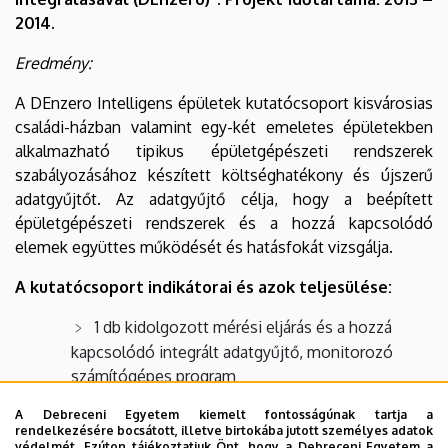
2014.
Eredmény:
A DEnzero Intelligens épületek kutatócsoport kisvárosias
családi-házban valamint egy-két emeletes épületekben
alkalmazható tipikus épületgépészeti rendszerek
szabályozásához készített költséghatékony és újszerű
adatgyűjtőt. Az adatgyűjtő célja, hogy a beépített
épületgépészeti rendszerek és a hozzá kapcsolódó
elemek együttes működését és hatásfokát vizsgálja.
A kutatócsoport indikátorai és azok teljesülése:
1 db kidolgozott mérési eljárás és a hozzá
kapcsolódó integrált adatgyűjtő, monitorozó
számítógépes program
1 db számítógépes rendszer-vizualizáció
A Debreceni Egyetem kiemelt fontosságúnak tartja a
rendelkezésére bocsátott, illetve birtokába jutott személyes adatok
1 év mérési adatai valamennyi témakörben
védelmét. Ezúton tájékoztatjuk Önt, hogy a Debreceni Egyetem a