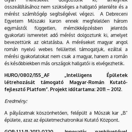
összeállításához nem szükséges a hallgató jelenléte és a
mérést számítógép segítségével végezi. A Debreceni
Egyetem Műszaki karon ennek megfelelően három
egymástól független, mérnökképzésben jelentős
gyakorlati ismeretet adó mérést dolgoztunk ki, amelyet
bevezettünk az oktatásba. A méréseket magyar angol
román nyelvű webes felülettel támogatjuk, ezáltal a
mérési gyakorlatokat nem csak a magyar, hanem a román
és későbbiekben más országok hallgatói is elvégezhetik.
HURO/0802/155_AF „Intelligens Épületek
létrehozását támogató Magyar-Román Kutató-
fejlesztő Platfom”. Projekt időtartama: 2011 – 2012.
Eredmény:
A pályázatnak köszönhetően, felépült a Műszak kar „B”
épülete, azaz az épületmechatronikai Kutató Központ.
GOP-1.1.1-11-2012-0220 „Innovatív napkövetővel