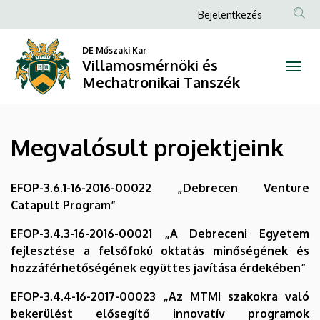
Megvalósult
Ugrás
Anonim
Bejelentkezés
a
Felhasználói
projektjeink
tartalomra
DE Műszaki Kar
fiók
Villamosmérnöki és
|
menüje
Mechatronikai Tanszék
Villamosmérnöki
és
Megvalósult projektjeink
Mechatronikai
Tanszék
EFOP-3.6.1-16-2016-00022 „Debrecen Venture
Catapult Program”
EFOP-3.4.3-16-2016-00021 „A Debreceni Egyetem
fejlesztése a felsőfokú oktatás minőségének és
hozzáférhetőségének együttes javítása érdekében”
EFOP-3.4.4-16-2017-00023 „Az MTMI szakokra való
bekerülést elősegítő innovatív programok