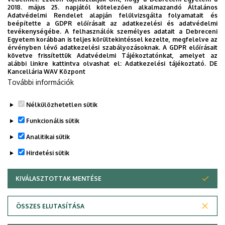
2018. május 25. napjától kötelezően alkalmazandó Általános
6 db tudományos előadás ebből 4 külföldön
Adatvédelmi Rendelet alapján felülvizsgálta folyamatait és
beépítette a GDPR előírásait az adatkezelési és adatvédelmi
tevékenységébe. A felhasználók személyes adatait a Debreceni
1 db szabadalom beadás
Egyetem korábban is teljes körültekintéssel kezelte, megfelelve az
érvényben lévő adatkezelési szabályozásoknak. A GDPR előírásait
1 db FP7-es pályázatban való részvétel
követve frissítettük Adatvédelmi Tájékoztatónkat, amelyet az
alábbi linkre kattintva olvashat el:
Adatkezelési tájékoztató.
DE
Kancellária WAV Központ
Témavezető:
Dr. Kalmár Ferenc,
fkalmar@eng.unideb.hu
További információk
Nélkülözhetetlen sütik
Legutóbbi frissítés:
2025. 06. 30. 09:49
Funkcionális sütik
Analitikai sütik
Hirdetési sütik
KIVÁLASZTOTTAK MENTÉSE
WITHDRAW CONSENT
Adatvédelem
Adatvédelem
ÖSSZES ELUTASÍTÁSA
Technikai információk