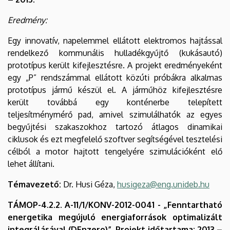
Eredmény:
Egy innovatív, napelemmel ellátott elektromos hajtással
rendelkező kommunális hulladékgyűjtő (kukásautó)
prototípus került kifejlesztésre. A projekt eredményeként
egy „P” rendszámmal ellátott közúti próbákra alkalmas
prototípus jármű készül el. A járműhöz kifejlesztésre
került továbbá egy konténerbe telepített
teljesítménymérő pad, amivel szimulálhatók az egyes
begyűjtési szakaszokhoz tartozó átlagos dinamikai
ciklusok és ezt megfelelő szoftver segítségével tesztelési
célból a motor hajtott tengelyére szimulációként elő
lehet állítani.
Témavezető:
Dr. Husi Géza,
husigeza@eng.unideb.hu
TÁMOP-4.2.2. A-11/1/KONV-2012-0041 - „Fenntartható
energetika megújuló energiaforrások optimalizált
integrálásával (DEnzero)”. Projekt időtartama: 2013 –