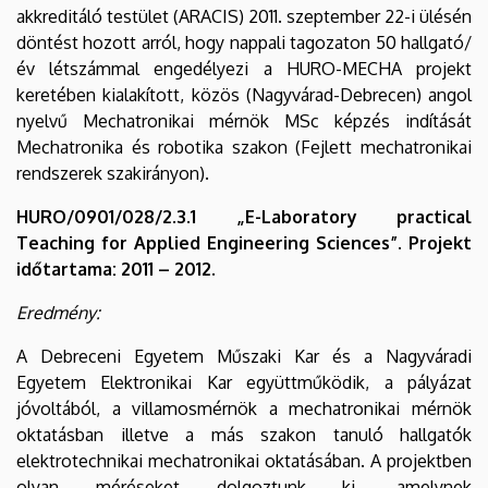
akkreditáló testület (ARACIS) 2011. szeptember 22-i ülésén
döntést hozott arról, hogy nappali tagozaton 50 hallgató/
év létszámmal engedélyezi a HURO-MECHA projekt
keretében kialakított, közös (Nagyvárad-Debrecen) angol
nyelvű Mechatronikai mérnök MSc képzés indítását
Mechatronika és robotika szakon (Fejlett mechatronikai
rendszerek szakirányon).
HURO/0901/028/2.3.1 „E-Laboratory practical
Teaching for Applied Engineering Sciences”. Projekt
időtartama: 2011 – 2012.
Eredmény:
A Debreceni Egyetem Műszaki Kar és a Nagyváradi
Egyetem Elektronikai Kar együttműködik, a pályázat
jóvoltából, a villamosmérnök a mechatronikai mérnök
oktatásban illetve a más szakon tanuló hallgatók
elektrotechnikai mechatronikai oktatásában. A projektben
olyan méréseket dolgoztunk ki, amelynek