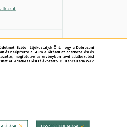
atkozat
édelmét. Ezúton tájékoztatjuk Önt, hogy a Debreceni
it és beépítette a GDPR előírásait az adatkezelési és
kezelte, megfelelve az érvényben lévő adatkezelési
ashat el:
Adatkezelési tájékoztató.
DE Kancellária WAV
ók a diplomaosztóról
TASÍTÁSA
ÖSSZES ELFOGADÁSA