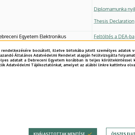
Diplomamunka nyil
Thesis Declaration
breceni Egyetem Elektronikus
Feltöltés a DEA-ba
ma) feltöltés határideje
 rendelkezésére bocsátott, illetve birtokába jutott személyes adatok v
azandó Általános Adatvédelmi Rendelet alapján felülvizsgálta folyamata
lok feltöltése az e-learning rendszerbe
yes adatait a Debreceni Egyetem korábban is teljes körültekintéssel 
tük Adatvédelmi Tájékoztatónkat, amelyet az alábbi linkre kattintva olv
sga
aosztó ünnepség
További informáci
KIVÁLASZTOTTAK MENTÉSE
ÖSSZES ELU