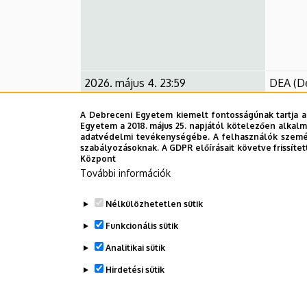
2026. május 4. 23:59
DEA (De
Archívu
A Debreceni Egyetem kiemelt fontosságúnak tartja a
Egyetem a 2018. május 25. napjától kötelezően alkalm
2026. május 26.
PPt fáj
adatvédelmi tevékenységébe. A felhasználók személ
szabályozásoknak. A GDPR előírásait követve frissítet
Központ
2026. május 27-28.
Záróviz
További információk
2026. június 18.
Diplom
Nélkülözhetetlen sütik
Funkcionális sütik
Analitikai sütik
Hirdetési sütik
Legutóbbi frissítés:
2026. 04. 14. 15:20
WITHDRAW CONSENT