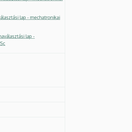
lasztási lap - mechatronikai
választási lap -
MSc