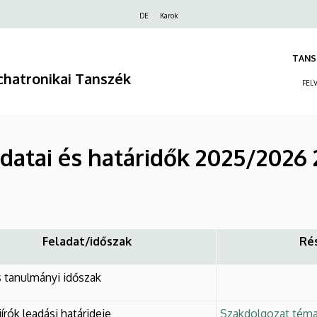
Felső
DE
Karok
navigáció
TANS
hatronikai Tanszék
FEL
datai és határidők 2025/2026 2
Feladat/időszak
Rés
 tanulmányi időszak
rók leadási határideje
Szakdolgozat témav