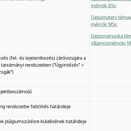
mérnök BSc
Diplomaterv témavá
mérnök MSc
Diplomamunka téma
villamosmérnöki 
ezés (fel- és lejelentkezés) záróvizsgára a
tanulmányi rendszerben ("Ügyintézés" >
zsgák")
ojektbeszámoló
ing rendszerbe feltöltés határideje
ek plágiumszűrésre küldésének határideje