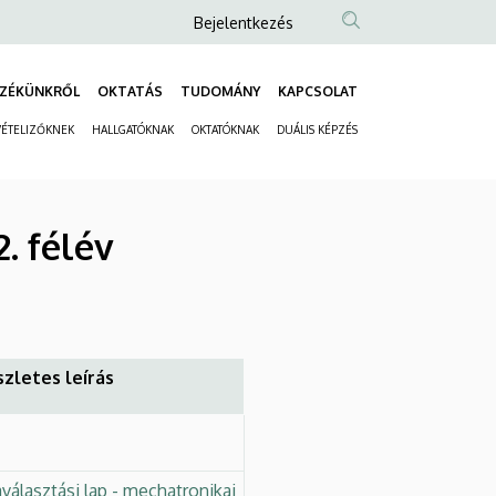
Anonim
Bejelentkezés
Felhasználói
fiók
ZÉKÜNKRŐL
OKTATÁS
TUDOMÁNY
KAPCSOLAT
Fő
menüje
VÉTELIZŐKNEK
HALLGATÓKNAK
OKTATÓKNAK
DUÁLIS KÉPZÉS
navigáció
Másodlagos
navigáció
. félév
zletes leírás
álasztási lap - mechatronikai