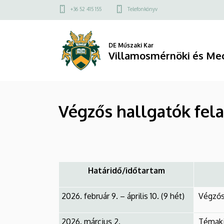
Végzős
Ugrás
Felső
+36 52 415 155
Telefonkönyv
a
kapcsolat
hallgatók
tartalomra
menü
feladatai
DE Műszaki Kar
Villamosmérnöki és Mec
és
határidők
Végzős hallgatók fela
2025/2026
2.
félév
|
Határidő/időtartam
Villamosmérnöki
2026. február 9. – április 10. (9 hét)
Végzős
és
2026. március 2.
Témakií