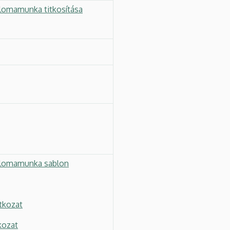
plomamunka titkosítása
plomamunka sablon
tkozat
kozat