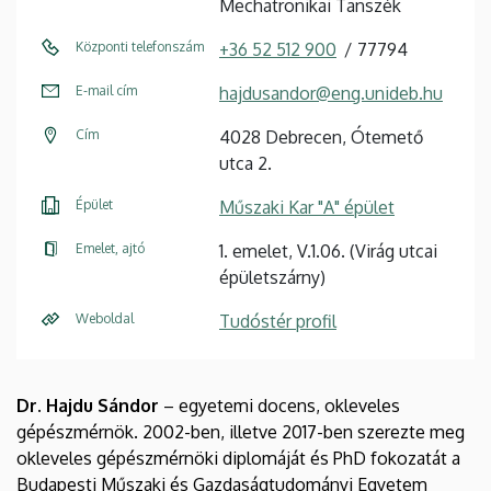
Mechatronikai Tanszék
Központi telefonszám
+36 52 512 900
77794
E-mail cím
hajdusandor@eng.unideb.hu
Cím
4028 Debrecen, Ótemető
utca 2.
Épület
Műszaki Kar "A" épület
Emelet, ajtó
1. emelet, V.1.06. (Virág utcai
épületszárny)
Weboldal
Tudóstér profil
Dr. Hajdu Sándor
– egyetemi docens, okleveles
gépészmérnök. 2002-ben, illetve 2017-ben szerezte meg
okleveles gépészmérnöki diplomáját és PhD fokozatát a
Budapesti Műszaki és Gazdaságtudományi Egyetem