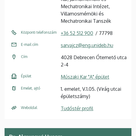
Mechatronikai Intézet,
Villamosmérnöki és
Mechatronikai Tanszék
Központi telefonszám
+36 52 512 900
77798
E-mail cím
sarvajcz@eng.unideb.hu
Cím
4028 Debrecen Ótemető utca
2-4
Épület
Műszaki Kar "A" épület
Emelet, ajtó
1. emelet, V.1.05. (Virág utcai
épületszárny)
Weboldal
Tudóstér profil