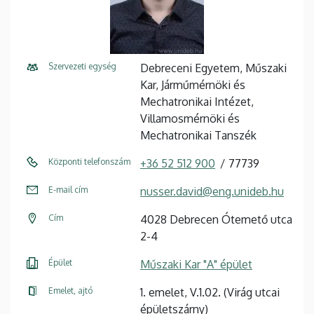
Szervezeti egység
Debreceni Egyetem, Műszaki
Kar, Járműmérnöki és
Mechatronikai Intézet,
Villamosmérnöki és
Mechatronikai Tanszék
Központi telefonszám
+36 52 512 900
77739
E-mail cím
nusser.david@eng.unideb.hu
Cím
4028 Debrecen Ótemető utca
2-4
Épület
Műszaki Kar "A" épület
Emelet, ajtó
1. emelet, V.1.02. (Virág utcai
épületszárny)