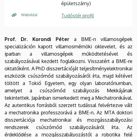
épületszárny)
Weboldal
Tudóstér profil
Prof. Dr. Korondi Péter
a BME-n villamosgépek
specializáción kapott villamosmérnöki oklevelet, és az
iparban a villamosgépek működtetésével és
szabályozásával kezdett foglalkozni. Visszatért a BME-re
oktatóként. A PhD disszertációját teljesítményelektronikai
eszközök csúszómód szabályozásáról írta, majd kétévet
töltött a Tokió Egyetem, egy olyan laboratóriumban,
amelyet a csúszómód szabályozás Mekkájának
tekintettek. Japánban ismerkedett meg a Mechatronikával.
Az autentikus forrásból szerzett tudással felvértezve vált
a mechatronika professzorává a BME-n. Az MTA doktori
disszertációja mechatronikai és mozgásszabályozási
rendszerek csúszómód szabályozásáról írta. Az
érdeklődése a mozgásszabályozástól a robotika felé