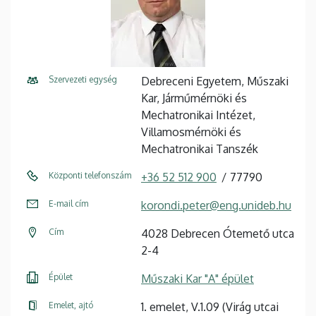
Szervezeti egység
Debreceni Egyetem, Műszaki
Kar, Járműmérnöki és
Mechatronikai Intézet,
Villamosmérnöki és
Mechatronikai Tanszék
Központi telefonszám
+36 52 512 900
77790
E-mail cím
korondi.peter@eng.unideb.hu
Cím
4028 Debrecen Ótemető utca
2-4
Épület
Műszaki Kar "A" épület
Emelet, ajtó
1. emelet, V.1.09 (Virág utcai