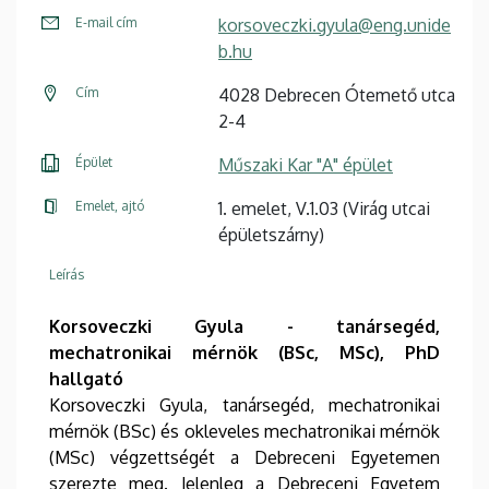
E-mail cím
korsoveczki.gyula@eng.unide
b.hu
Cím
4028 Debrecen Ótemető utca
2-4
Épület
Műszaki Kar "A" épület
Emelet, ajtó
1. emelet, V.1.03 (Virág utcai
épületszárny)
Leírás
Korsoveczki Gyula - tanársegéd,
mechatronikai mérnök (BSc, MSc), PhD
hallgató
Korsoveczki Gyula, tanársegéd, mechatronikai
mérnök (BSc) és okleveles mechatronikai mérnök
(MSc) végzettségét a Debreceni Egyetemen
szerezte meg. Jelenleg a Debreceni Egyetem