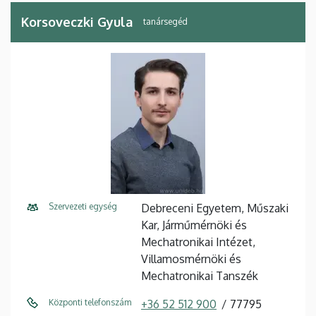
Korsoveczki Gyula
tanársegéd
Szervezeti egység
Debreceni Egyetem, Műszaki
Kar, Járműmérnöki és
Mechatronikai Intézet,
Villamosmérnöki és
Mechatronikai Tanszék
Központi telefonszám
+36 52 512 900
77795