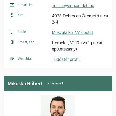
E-mail cím
husam@eng.unideb.hu
Cím
4028 Debrecen Ótemető utca
2-4
Épület
Műszaki Kar "A" épület
Emelet, ajtó
1. emelet, V.1.10. (Virág utcai
épületszárny)
Weboldal
Tudóstér profil
Mikuska Róbert
tanársegéd