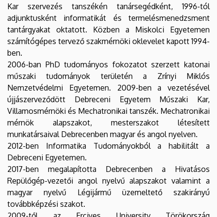
Kar szervezés tanszékén tanársegédként, 1996-tól
adjunktusként informatikát és termelésmenedzsment
tantárgyakat oktatott. Közben a Miskolci Egyetemen
számítógépes tervező szakmérnöki oklevelet kapott 1994-
ben.
2006-ban PhD tudományos fokozatot szerzett katonai
műszaki tudományok területén a Zrínyi Miklós
Nemzetvédelmi Egyetemen. 2009-ben a vezetésével
újjászerveződött Debreceni Egyetem Műszaki Kar,
Villamosmérnöki és Mechatronikai tanszék. Mechatronikai
mérnök alapszakot, mesterszakot létesített
munkatársaival Debrecenben magyar és angol nyelven.
2012-ben Informatika Tudományokból a habilitált a
Debreceni Egyetemen.
2017-ben megalapította Debrecenben a Hivatásos
Repülőgép-vezetői angol nyelvű alapszakot valamint a
magyar nyelvű Légijármű üzemeltető szakirányú
továbbképzési szakot.
2009-től az Erciyes University Törökország