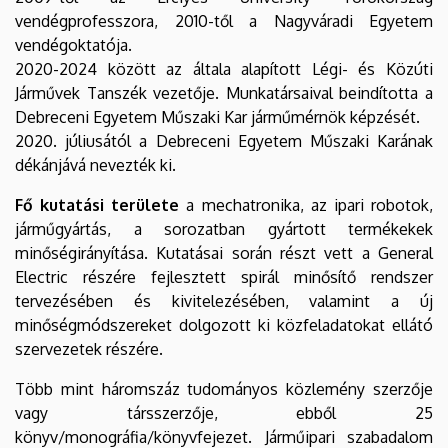
vendégprofesszora, 2010-től a Nagyváradi Egyetem
vendégoktatója.
2020-2024 között az általa alapított Légi- és Közúti
Járművek Tanszék vezetője. Munkatársaival beindította a
Debreceni Egyetem Műszaki Kar járműmérnök képzését.
2020. júliusától a Debreceni Egyetem Műszaki Karának
dékánjává nevezték ki.
Fő kutatási területe
a mechatronika, az ipari robotok,
járműgyártás, a sorozatban gyártott termékekek
minőségirányítása. Kutatásai során részt vett a General
Electric részére fejlesztett spirál minősítő rendszer
tervezésében és kivitelezésében, valamint a új
minőségmódszereket dolgozott ki közfeladatokat ellátó
szervezetek részére.
Több mint háromszáz tudományos közlemény szerzője
vagy társszerzője, ebből 25
könyv/monográfia/könyvfejezet. Járműipari szabadalom