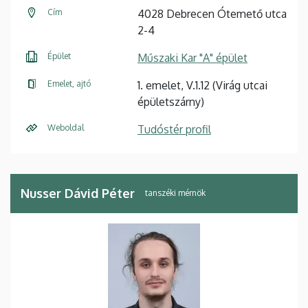
Cím
4028 Debrecen Ótemető utca
2-4
Épület
Műszaki Kar "A" épület
Emelet, ajtó
1. emelet, V.1.12 (Virág utcai
épületszárny)
Weboldal
Tudóstér profil
Nusser Dávid Péter
tanszéki mérnök