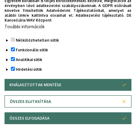
Egyetem korábban is teljes körültekintéssel kezelte, megfelelve az
érvényben lévő adatkezelési szabályozásoknak. A GDPR előírásait
követve frissítettük Adatvédelmi Tájékoztatónkat, amelyet az
Épület
Műszaki Kar "A" épület
alábbi linkre kattintva olvashat el:
Adatkezelési tájékoztató.
DE
Kancellária WAV Központ
Emelet, ajtó
1. emelet, V.1.11. (Virág utcai
További információk
épületszárny)
Nélkülözhetetlen sütik
Weboldal
Tudóstér profil
Funkcionális sütik
Analitikai sütik
Taleb Mayar
– a Debreceni Egyetem Informatikai
Hirdetési sütik
Doktori Iskolájának PhD-hallgatója. Tudományos útját a
Debreceni Egyetem Műszaki Karán kezdte, ahol
KIVÁLASZTOTTAK MENTÉSE
WITHDRAW CONSENT
mechatronika szakon szerzett alapdiplomát, majd
mesterképzést kiber-fizikai rendszerekből.
ÖSSZES ELUTASÍTÁSA
Kutatási területei:
mobil robotok és szociális robotika
ÖSSZES ELFOGADÁSA
Kis Károly Árpád
tanszéki mérnök