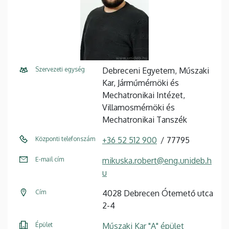
Szervezeti egység
Debreceni Egyetem, Műszaki
Kar, Járműmérnöki és
Mechatronikai Intézet,
Villamosmérnöki és
Mechatronikai Tanszék
Központi telefonszám
+36 52 512 900
77795
E-mail cím
mikuska.robert@eng.unideb.h
u
Cím
4028 Debrecen Ótemető utca
2-4
Épület
Műszaki Kar "A" épület