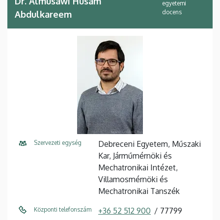
Dr. Almusawi Husam
egyetemi
docens
Abdulkareem
Szervezeti egység
Debreceni Egyetem, Műszaki
Kar, Járműmérnöki és
Mechatronikai Intézet,
Villamosmérnöki és
Mechatronikai Tanszék
Központi telefonszám
+36 52 512 900
77799