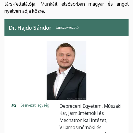
társ-feltalálója. Munkáit elsősorban magyar és angol
nyelven adja közre.
Dr. Hajdu Sándor
tanszékvezető
Szervezeti egység
Debreceni Egyetem, Műszaki
Kar, Járműmérnöki és
Mechatronikai Intézet,
Villamosmérnöki és