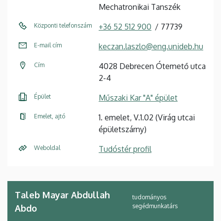
Mechatronikai Tanszék
Központi telefonszám
+36 52 512 900
77739
E-mail cím
keczan.laszlo@eng.unideb.hu
Cím
4028 Debrecen Ótemető utca
2-4
Épület
Műszaki Kar "A" épület
Emelet, ajtó
1. emelet, V.1.02 (Virág utcai
épületszárny)
Weboldal
Tudóstér profil
Taleb Mayar Abdullah
tudományos
segédmunkatárs
Abdo