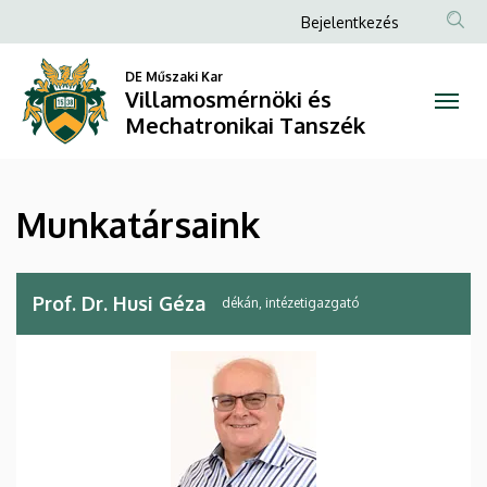
Munkatársaink
Ugrás
Anonim
Bejelentkezés
a
Felhasználói
|
tartalomra
DE Műszaki Kar
fiók
Villamosmérnöki és
Villamosmérnöki
menüje
Mechatronikai Tanszék
és
Mechatronikai
Munkatársaink
Tanszék
Prof. Dr. Husi Géza
dékán, intézetigazgató