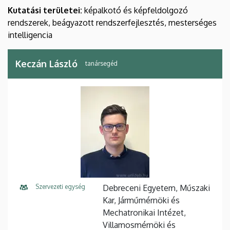
Kutatási területei:
képalkotó és képfeldolgozó
rendszerek, beágyazott rendszerfejlesztés, mesterséges
intelligencia
Keczán László
tanársegéd
Szervezeti egység
Debreceni Egyetem, Műszaki
Kar, Járműmérnöki és
Mechatronikai Intézet,
Villamosmérnöki és