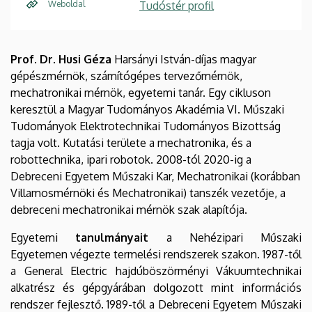
Weboldal
Tudóstér profil
Prof. Dr. Husi Géza
Harsányi István-díjas magyar
gépészmérnök, számítógépes tervezőmérnök,
mechatronikai mérnök, egyetemi tanár. Egy cikluson
keresztül a Magyar Tudományos Akadémia VI. Műszaki
Tudományok Elektrotechnikai Tudományos Bizottság
tagja volt. Kutatási területe a mechatronika, és a
robottechnika, ipari robotok. 2008-tól 2020-ig a
Debreceni Egyetem Műszaki Kar, Mechatronikai (korábban
Villamosmérnöki és Mechatronikai) tanszék vezetője, a
debreceni mechatronikai mérnök szak alapítója.
Egyetemi
tanulmányait
a Nehézipari Műszaki
Egyetemen végezte termelési rendszerek szakon. 1987-től
a General Electric hajdúböszörményi Vákuumtechnikai
alkatrész és gépgyárában dolgozott mint információs
rendszer fejlesztő. 1989-től a Debreceni Egyetem Műszaki