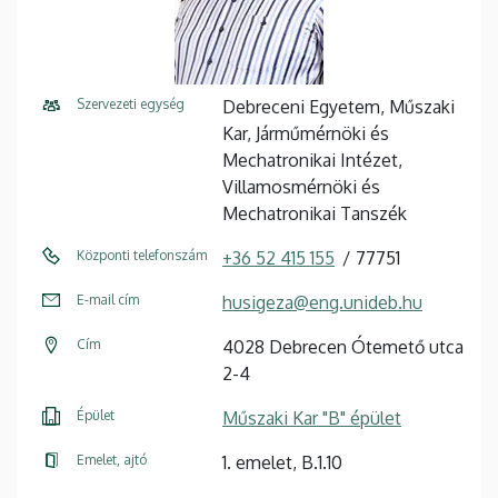
Szervezeti egység
Debreceni Egyetem, Műszaki
Kar, Járműmérnöki és
Mechatronikai Intézet,
Villamosmérnöki és
Mechatronikai Tanszék
Központi telefonszám
+36 52 415 155
77751
E-mail cím
husigeza@eng.unideb.hu
Cím
4028 Debrecen Ótemető utca
2-4
Épület
Műszaki Kar "B" épület
Emelet, ajtó
1. emelet, B.1.10