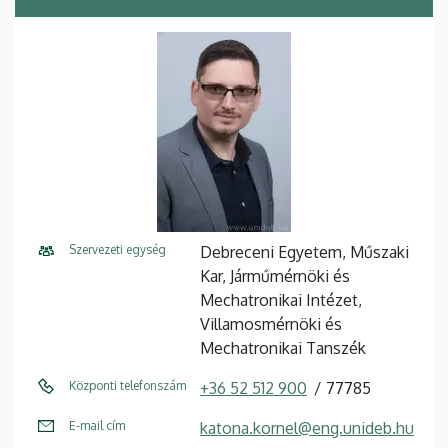
Szervezeti egység
Debreceni Egyetem, Műszaki
Kar, Járműmérnöki és
Mechatronikai Intézet,
Villamosmérnöki és
Mechatronikai Tanszék
Központi telefonszám
+36 52 512 900
77785
E-mail cím
katona.kornel@eng.unideb.hu