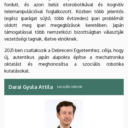
fordult, és azon belül etorobotikával és kognitív
telemanipulációval foglalkozott. Közben több jelentős
(egész iparágat sújtó, több évtizedes) ipari problémát
oldott meg ipari megegbízások keretében. Japán
támogatással több nemzetközi bizottságban választják
vezetőségi tagnak, illetve elnöknek.
2021-ben csatlakozik a Debreceni Egyetemhez, célja, hogy
új, autentikus japán alapokra építse a mechatronika
oktatást és meghonosítsa a szociális robotika
kutatásokat.
Darai Gyula Attila
tanszéki mérnök