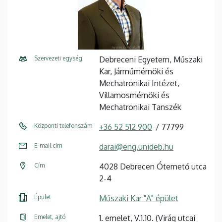
Szervezeti egység
Debreceni Egyetem, Műszaki
Kar, Járműmérnöki és
Mechatronikai Intézet,
Villamosmérnöki és
Mechatronikai Tanszék
Központi telefonszám
+36 52 512 900
77799
E-mail cím
darai@eng.unideb.hu
Cím
4028 Debrecen Ótemető utca
2-4
Épület
Műszaki Kar "A" épület
Emelet, ajtó
1. emelet, V.1.10. (Virág utcai