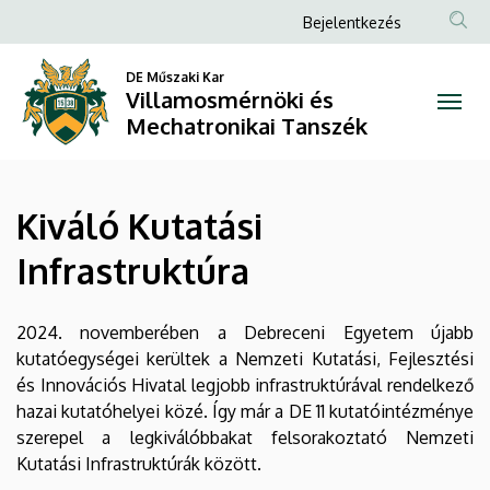
Kiváló
Ugrás
Anonim
Bejelentkezés
a
Felhasználói
Kutatási
tartalomra
DE Műszaki Kar
fiók
Villamosmérnöki és
Infrastruktúra
menüje
Mechatronikai Tanszék
|
Villamosmérnöki
Kiváló Kutatási
és
Infrastruktúra
Mechatronikai
Tanszék
2024. novemberében a Debreceni Egyetem újabb
kutatóegységei kerültek a Nemzeti Kutatási, Fejlesztési
és Innovációs Hivatal legjobb infrastruktúrával rendelkező
hazai kutatóhelyei közé. Így már a DE 11 kutatóintézménye
szerepel a legkiválóbbakat felsorakoztató Nemzeti
Kutatási Infrastruktúrák között.