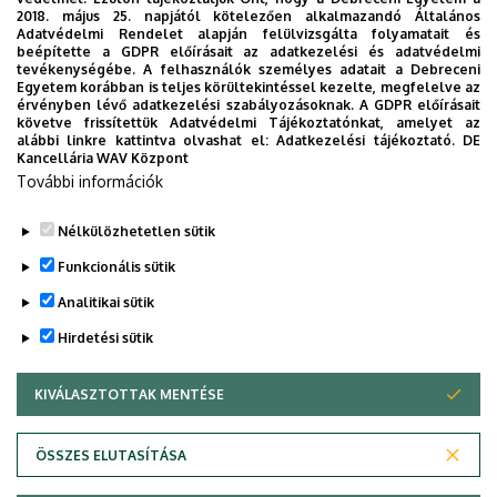
2018. május 25. napjától kötelezően alkalmazandó Általános
Adatvédelmi Rendelet alapján felülvizsgálta folyamatait és
beépítette a GDPR előírásait az adatkezelési és adatvédelmi
tevékenységébe. A felhasználók személyes adatait a Debreceni
Egyetem korábban is teljes körültekintéssel kezelte, megfelelve az
érvényben lévő adatkezelési szabályozásoknak. A GDPR előírásait
követve frissítettük Adatvédelmi Tájékoztatónkat, amelyet az
alábbi linkre kattintva olvashat el:
Adatkezelési tájékoztató.
DE
Kancellária WAV Központ
További információk
Nélkülözhetetlen sütik
Legutóbbi frissítés:
2025. 04. 11. 13:14
Funkcionális sütik
Analitikai sütik
Hirdetési sütik
KIVÁLASZTOTTAK MENTÉSE
WITHDRAW CONSENT
Adatvédelem
Adatvédelem
ÖSSZES ELUTASÍTÁSA
Technikai információk