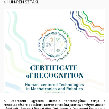
a HUN-REN SZTAKI.
A Debreceni Egyetem kiemelt fontosságúnak tartja a
rendelkezésére bocsátott, illetve birtokába jutott személyes adatok
védelmét. Ezúton tájékoztatjuk Önt, hogy a Debreceni Egyetem a