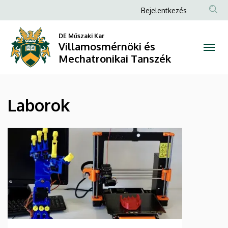
Laborok
Ugrás
Anonim
Bejelentkezés
a
Felhasználói
|
tartalomra
DE Műszaki Kar
fiók
Villamosmérnöki és
Villamosmérnöki
menüje
Mechatronikai Tanszék
és
Mechatronikai
Laborok
Tanszék