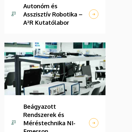
Autonóm és
Asszisztív Robotika –
A²R Kutatólabor
Beágyazott
Rendszerek és
Méréstechnika NI-
Emerson