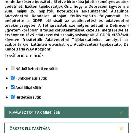
rendelkezésére bocsátott, illetve birtokába jutott személyes adatok
védelmét. Ezúton tájékoztatjuk Önt, hogy a Debreceni Egyetem a
2018. május 25. napjától kötelezően alkalmazandó Általános
Adatvédelmi Rendelet alapján felülvizsgálta folyamatait és
beépítette a GDPR előírásait az adatkezelési és adatvédelmi
tevékenységébe. A felhasználók személyes adatait a Debreceni
Egyetem korábban is teljes körültekintéssel kezelte, megfelelve az
Vezérlés és
érvényben lévő adatkezelési szabályozásoknak. A GDPR előírásait
követve frissítettük Adatvédelmi Tájékoztatónkat, amelyet az
Hajtástechnika,
alábbi linkre kattintva olvashat el:
Adatkezelési tájékoztató.
DE
Kancellária WAV Központ
Siemens
További információk
Laboratórium
Nélkülözhetetlen sütik
Funkcionális sütik
Analitikai sütik
Hirdetési sütik
KIVÁLASZTOTTAK MENTÉSE
WITHDRAW CONSENT
Adatvédelem
Adatvédelem
ÖSSZES ELUTASÍTÁSA