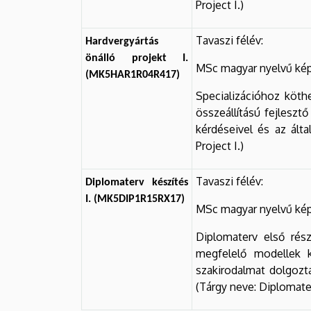
Project I.)
Tavaszi félév:
Hardvergyártás
önálló projekt I.
MSc magyar nyelvű kép
(MK5HAR1R04R417)
Specializációhoz köth
összeállítású fejleszt
kérdéseivel és az álta
Project I.)
Tavaszi félév:
Diplomaterv készítés
I. (MK5DIP1R15RX17)
MSc magyar nyelvű kép
Diplomaterv első rés
megfelelő modellek k
szakirodalmat dolgozta
(Tárgy neve: Diplomate