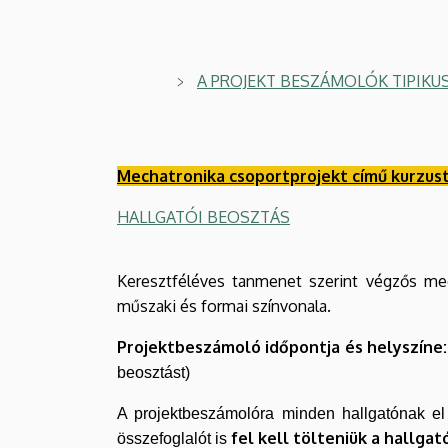
A PROJEKT BESZÁMOLÓK TIPIKUS
Mechatronika csoportprojekt című kurzust
HALLGATÓI BEOSZTÁS
Keresztféléves tanmenet szerint végzős mec
műszaki és formai színvonala.
Projektbeszámoló időpontja és helyszíne:
beosztást)
A projektbeszámolóra minden hallgatónak el
fel kell tölteniük a hallga
összefoglalót is