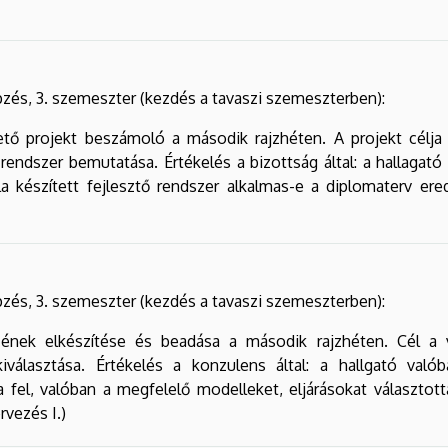
zés, 3. szemeszter (kezdés a tavaszi szemeszterben):
ető projekt beszámoló a második rajzhéten. A projekt célja 
ő rendszer bemutatása. Értékelés a bizottság által: a hallagat
la készített fejlesztő rendszer alkalmas-e a diplomaterv er
zés, 3. szemeszter (kezdés a tavaszi szemeszterben):
zének elkészítése és beadása a második rajzhéten. Cél a
iválasztása. Értékelés a konzulens által: a hallgató va
 fel, valóban a megfelelő modelleket, eljárásokat választott
rvezés I.)