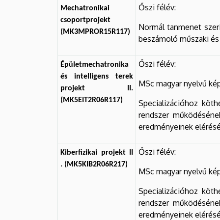
Őszi félév:
Mechatronikai
csoportprojekt
Normál tanmenet szerin
(MK3MPROR15R117)
beszámoló műszaki és f
Őszi félév:
Épületmechatronika
és intelligens terek
MSc magyar nyelvű kép
projekt II.
(MK5EIT2R06R117)
Specializációhoz köth
rendszer működésének
eredményeinek elérésére
Őszi félév:
Kiberfizikai projekt II
. (MK5KIB2R06R217)
MSc magyar nyelvű kép
Specializációhoz köth
rendszer működésének
eredményeinek elérésére