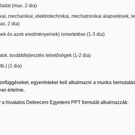
adat (max. 2 dia)
kai, mechanikai, elektrotechnikai, mechatronikai alapvetések, 
x. 2 dia)
ek és azok eredményeinek) ismertetése (1-3 dia)
ok, továbbfejlesztés lehetőségek (1-2 dia)
b.) (1 dia)
szefüggéseket, egyenleteket kell alkalmazni a munka bemutatásá
van értelme.
y a hivatalos Debreceni Egyetemi PPT formulát alkalmazzák: