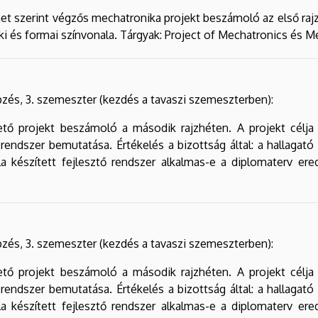
t szerint végzős mechatronika projekt beszámoló az első rajzh
 és formai színvonala. Tárgyak: Project of Mechatronics és Me
zés, 3. szemeszter (kezdés a tavaszi szemeszterben):
ető projekt beszámoló a második rajzhéten. A projekt célja 
ő rendszer bemutatása. Értékelés a bizottság által: a hallagat
la készített fejlesztő rendszer alkalmas-e a diplomaterv er
zés, 3. szemeszter (kezdés a tavaszi szemeszterben):
ető projekt beszámoló a második rajzhéten. A projekt célja 
ő rendszer bemutatása. Értékelés a bizottság által: a hallagat
la készített fejlesztő rendszer alkalmas-e a diplomaterv er