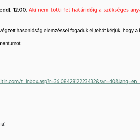
edd), 12:00.
Aki nem tölti fel határidőig a szükséges an
gzett hasonlóság elemzéssel fogaduk el,tehát kérjük, hogy a has
umentumot.
nitin.com/t_inbox.asp?r=36.0842812223432&svr=40&lang=en_
ia)