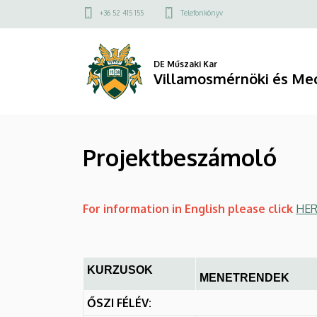
Projektbeszámoló
Ugrás
Felső
+36 52 415 155
Telefonkönyv
a
kapcsolat
|
tartalomra
menü
Villamosmérnöki
DE Műszaki Kar
Villamosmérnöki és Mec
és
Mechatronikai
Projektbeszámoló
Tanszék
For information in English please click
HER
KURZUSOK
MENETRENDEK
ŐSZI FÉLÉV: