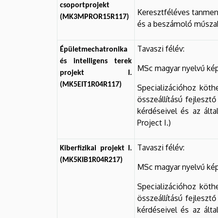
csoportprojekt
Keresztféléves tanmene
(MK3MPROR15R117)
és a beszámoló műszaki
Tavaszi félév:
Épületmechatronika
és intelligens terek
MSc magyar nyelvű kép
projekt I.
(MK5EIT1R04R117)
Specializációhoz köth
összeállítású fejleszt
kérdéseivel és az álta
Project I.)
Tavaszi félév:
Kiberfizikai projekt I.
(MK5KIB1R04R217)
MSc magyar nyelvű kép
Specializációhoz köth
összeállítású fejleszt
kérdéseivel és az álta