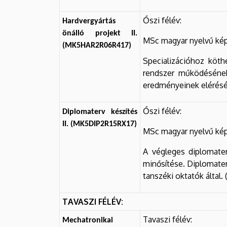
Őszi félév:
Hardvergyártás
önálló projekt II.
MSc magyar nyelvű kép
(MK5HAR2R06R417)
Specializációhoz köth
rendszer működésének
eredményeinek elérésére
Őszi félév:
Diplomaterv készítés
II. (MK5DIP2R15RX17)
MSc magyar nyelvű kép
A végleges diplomater
minősítése. Diplomater
tanszéki oktatók által.
TAVASZI FÉLÉV:
Tavaszi félév:
Mechatronikai