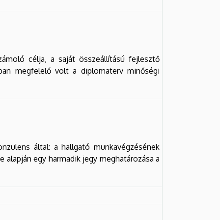
moló célja, a saját összeállítású fejlesztő
ban megfelelő volt a diplomaterv minőségi
onzulens által: a hallgató munkavégzésének
nye alapján egy harmadik jegy meghatározása a