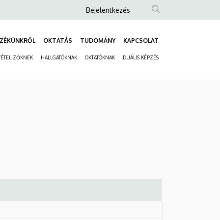
Anonim
Bejelentkezés
Felhasználói
fiók
ZÉKÜNKRŐL
OKTATÁS
TUDOMÁNY
KAPCSOLAT
Fő
menüje
VÉTELIZŐKNEK
HALLGATÓKNAK
OKTATÓKNAK
DUÁLIS KÉPZÉS
navigáció
Másodlagos
navigáció