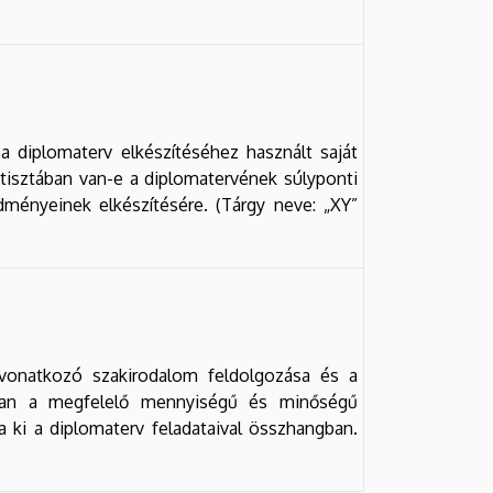
a diplomaterv elkészítéséhez használt saját
ó tisztában van-e a diplomatervének súlyponti
edményeinek elkészítésére. (Tárgy neve: „XY”
 vonatkozó szakirodalom feldolgozása és a
lóban a megfelelő mennyiségű és minőségű
a ki a diplomaterv feladataival összhangban.