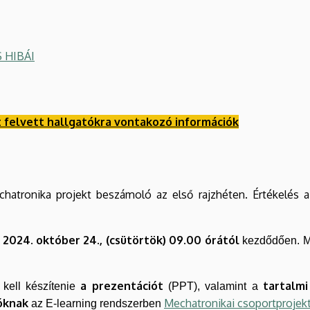
 HIBÁI
 felvett hallgatókra vontakozó információk
hatronika projekt beszámoló az első rajzhéten. Értékelés a
2024. október 24., (csütörtök) 09.00 órától
kezdődően. Mi
a prezentációt
tartalmi
 kell készítenie
(PPT), valamint a
tóknak
Mechatronikai csoportproje
az E-learning rendszerben