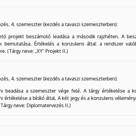
zés, 4. szemeszter (kezdés a tavaszi szemeszterben):
ető projekt beszámoló leadása a második rajzhéten. A beszá
 bemutatása. Értékelés a konzulens által: a rendszer való
. (Tárgy neve: „XY” Projekt II.)
zés, 4. szemeszter (kezdés a tavaszi szemeszterben):
v beadása a szemeszter vége felé. A tárgy értékelése a k
v értékelése a bíráló által. A két jegy és a konzulens vélemé
 (Tárgy neve: Diplomatervezés II.)