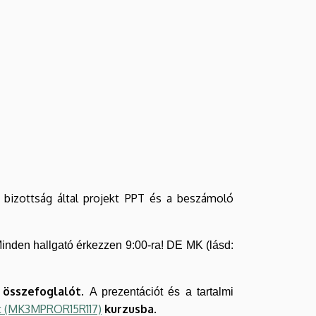
 bizottság által projekt PPT és a beszámoló
nden hallgató érkezzen 9:00-ra! DE MK (lásd:
 összefoglalót.
A prezentációt és a tartalmi
kt (MK3MPROR15R117)
kurzusba.