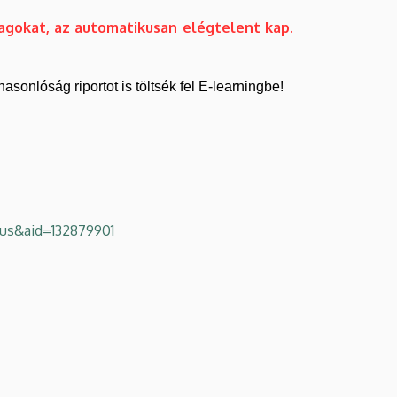
yagokat, az automatikusan elégtelent kap.
onlóság riportot is töltsék fel E-learningbe!
us&aid=132879901