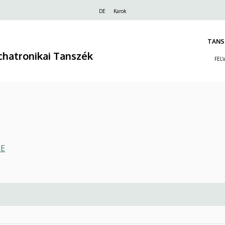
Felső
DE
Karok
navigáció
TANS
hatronikai Tanszék
FEL
E