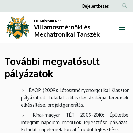
További
Ugrás
Anonim
Bejelentkezés
a
Felhasználói
megvalósult
tartalomra
DE Műszaki Kar
fiók
Villamosmérnöki és
pályázatok
menüje
Mechatronikai Tanszék
|
Villamosmérnöki
További megvalósult
és
pályázatok
Mechatronikai
Tanszék
ÉAOP (2009): Létesítményenergetikai Klaszter
pályázatnak. Feladat: a klaszter stratégiai terveinek
elkészítése, projektgenerálás.
Kínai-magyar TÉT 2009-2010: Épületbe
integrált napelem modulok fejlesztése pályázat.
Feladat: napelemek forgatómodul fejlesztése.