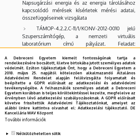
Napsugárzási energia és az energia tárolásához
kapcsolódó mérések kísérletek mérési adatai,
összefüggéseinek vizsgálata
TÁMOP-4.2.2.C-11/1/KONV-2012-0010 jelű
Szuperszámítógép, a nemzeti virtuális
laboratórium című pályázat. Feladat:
Épületmechatronikai szimulációk készítése a
szuperszámítógépre.
A Debreceni Egyetem kiemelt fontosságúnak tartja a
rendelkezésére bocsátott, illetve birtokába jutott személyes adatok
védelmét. Ezúton tájékoztatjuk Önt, hogy a Debreceni Egyetem a
TÁMOP-4.1.2.E-15/1/KONV-2015-0001
2018. május 25. napjától kötelezően alkalmazandó Általános
azonosítószámú "3. misszió" Sport és tudomány a
Adatvédelmi Rendelet alapján felülvizsgálta folyamatait és
beépítette a GDPR előírásait az adatkezelési és adatvédelmi
társadalomért Kelet-Magyarországon projekt
tevékenységébe. A felhasználók személyes adatait a Debreceni
(Tovább a hírre...)
Egyetem korábban is teljes körültekintéssel kezelte, megfelelve az
érvényben lévő adatkezelési szabályozásoknak. A GDPR előírásait
MTA-JSPS Etológiai indíttatású szociális
követve frissítettük Adatvédelmi Tájékoztatónkat, amelyet az
alábbi linkre kattintva olvashat el:
Adatkezelési tájékoztató.
DE
kommunikációs modell az intelligens térre
Kancellária WAV Központ
alapozott lakókörnyezetben c. magyar-japán
További információk
közös projekt.
Nélkülözhetetlen sütik