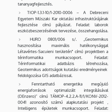
tananyagfejlesztés.
TIOP-1.3.1-10/1-2010-0006 – A Debreceni
Egyetem Műszaki Kar oktatási infrastruktúrájának
fejlesztése című pályázat. Feladat: laborok
eszközbeszerzésének tervezése, összehangolása.
HURO 0801/006 s/. „Geotermikus
hasznosítása maximális hatékonysággal
Létavértes-Sacuieni területén" című projektben a
térinformatika munkacsoport. Feladat:
Térinformatikai adatbázis létrehozása,
Geotermikus adottságok kutatási eredményeinek
feldolgozása GIS adatbázissal.
Fenntartható energetika megújuló
energiaforrások optimalizált integrálásával
(DEnzero)” című TÁMOP-4.2.2.A-11/1/KONV-2012-
0041 azonosító számú alapkutatási projekt ,
Intelligens épületek munkacsoport. Feladat: